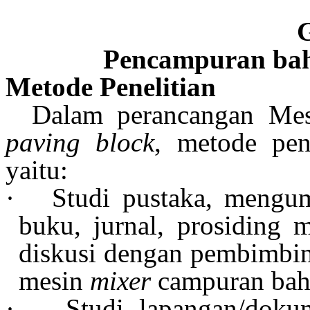
Pencampuran bah
Metode
Penelitian
Dalam perancangan Me
paving block
, metode pen
yaitu:
·
Studi pustaka, mengum
buku, jurnal, prosiding 
diskusi dengan pembimbi
mesin
mixer
campuran bah
·
Studi lapangan/doku