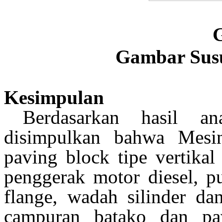
Gambar Sus
Kesimpulan
Berdasarkan hasil ana
dis
impulkan
bahwa
Mesi
paving block tipe vertikal
penggerak motor diesel, pu
flange, wadah silinder d
campuran batako dan pav