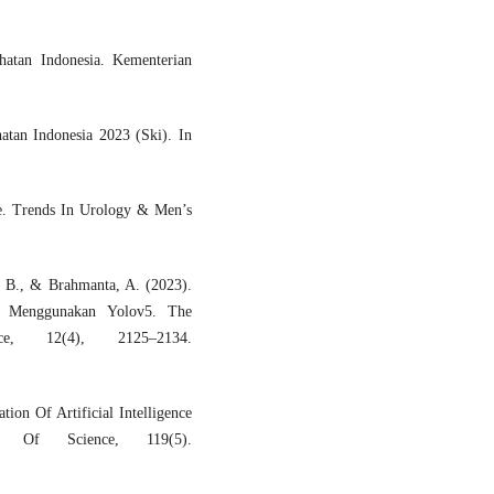
hatan Indonesia. Kementerian
atan Indonesia 2023 (Ski). In
are. Trends In Urology & Men’s
S. B., & Brahmanta, A. (2023).
al Menggunakan Yolov5. The
e, 12(4), 2125–2134.
ion Of Artificial Intelligence
 Of Science, 119(5).