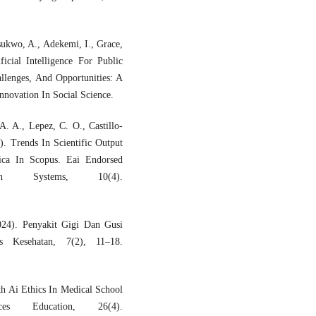
sukwo, A., Adekemi, I., Grace,
icial Intelligence For Public
allenges, And Opportunities: A
nnovation In Social Science.
A. A., Lepez, C. O., Castillo-
. Trends In Scientific Output
rica In Scopus. Eai Endorsed
ion Systems, 10(4).
024). Penyakit Gigi Dan Gusi
s Kesehatan, 7(2), 11–18.
h Ai Ethics In Medical School
es Education, 26(4).