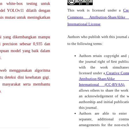
an white-box testing untuk
This work is licensed under a
Cre
Model YOLOv11 dilatih dengan
Commons Attribution-ShareAlike
sis mutasi untuk meningkatkan
International License
.
Authors who publish with this journal 
ksi yang dikembangkan mampu
to the following terms:
i precision sebesar 0,935 dan
ampuan model yang baik dalam
Authors retain copyright and 
i.
the journal right of first public
with the work simultaneo
 web menggunakan algoritma
licensed under a
Creative Com
 deteksi dini kesehatan gigi.
Attribution-ShareAlike
n masyarakat serta membantu
International (CC-BY-SA).
t
allows others to share the work
n.
an acknowledgement of the w
authorship and initial publicati
this journal.
Authors are able to enter 
separate, additional contra
arrangements for the non-excl