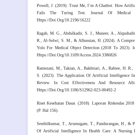
Powell, J. (2019). Trust Me, I’m A Chatbot: How Artifici
Fails The Turing Test. Journal Of Medical In
Https://Doi.Org/10.2196/16222
Ragab, M. G., Abdulkadir, S. J., Muneer, A., Alqushaib
R., Al-Selwi, S. M., & Alhussian, H. (2024). A Compr
Yolo For Medical Object Detection (2018 To 2023). I
Https://Doi.Org/10.1109/Access.2024.3386826
Ramezani, M., Takian, A., Bakhtiari, A., Rabiee, H. R., 
S. (2023). The Application Of Artificial Intelligence 
Review. In Cost Effectiveness And Resource Allo
Https://Doi.Org/10.1186/S12962-023-00492-2
Riset Kesehatan Dasar. (2018). Laporan Riskesdas 2018 
(P. Hal 156).
Senthilkumar, T., Arumugam, T., Pandurangan, H., & P
Of Artificial Intelligence In Health Care: A Nursing 