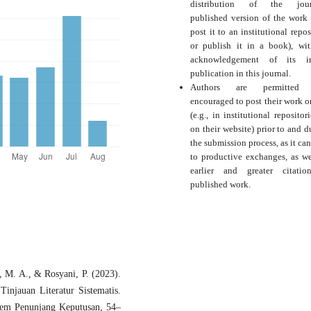
distribution of the journ
published version of the work (
post it to an institutional repos
or publish it in a book), wi
acknowledgement of its ini
publication in this journal.
Authors are permitted
encouraged to post their work o
(e.g., in institutional repositor
on their website) prior to and d
the submission process, as it can
to productive exchanges, as we
earlier and greater citati
published work.
n, M. A., & Rosyani, P. (2023).
njauan Literatur Sistematis.
istem Penunjang Keputusan, 54–