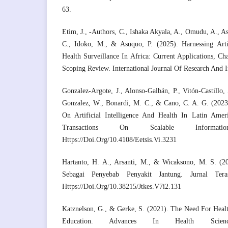
63.
Etim, J., -Authors, C., Ishaka Akyala, A., Omudu, A., A
C., Idoko, M., & Asuquo, P. (2025). Harnessing Artif
Health Surveillance In Africa: Current Applications, Ch
Scoping Review. International Journal Of Research And I
Gonzalez-Argote, J., Alonso-Galbán, P., Vitón-Castillo, 
Gonzalez, W., Bonardi, M. C., & Cano, C. A. G. (2023)
On Artificial Intelligence And Health In Latin Ame
Transactions On Scalable Informat
Https://Doi.Org/10.4108/Eetsis.Vi.3231
Hartanto, H. A., Arsanti, M., & Wicaksono, M. S. (2
Sebagai Penyebab Penyakit Jantung. Jurnal Tera
Https://Doi.Org/10.38215/Jtkes.V7i2.131
Katznelson, G., & Gerke, S. (2021). The Need For Healt
Education. Advances In Health Scienc