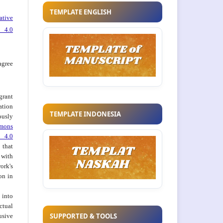
TEMPLATE ENGLISH
ative
 4.0
agree
grant
ation
TEMPLATE INDONESIA
usly
mons
 4.0
hat
 with
ork's
on in
into
ctual
SUPPORTED & TOOLS
usive