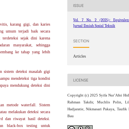
ISSUE
Vol. 7 No. 2 (2025): Equivalent
itis, karang gigi, dan karies
Jurnal Ilmiah Sosial Teknik
ng umum terjadi baik secara
 terdeteksi sejak dini karena
SECTION
adaran masyarakat, sehingga
rkembang ke tahap yang lebih
Articles
n sistem deteksi masalah gigi
mpu mendeteksi tiga kondisi
LICENSE
i upaya mendukung deteksi dini
Copyright (c) 2025 Syifa Nur’Afni Hid
Rahman Takdir, Muchlis Polin, Li
an metode waterfall. Sistem
Hadjaratie, Nikmasari Pakaya, Taufik 
tau melakukan deteksi secara
Bau
d dan riwayat hasil deteksi.
an black-box testing untuk