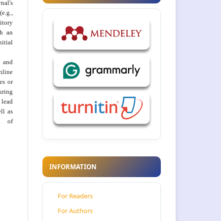
al's
e.g.,
itory
th an
tial
 and
nline
ies or
uring
 lead
ll as
on of
INFORMATION
For Readers
For Authors