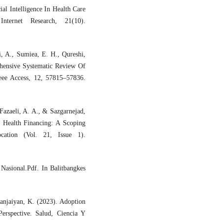
al Intelligence In Health Care
ternet Research, 21(10).
i, A., Sumiea, E. H., Qureshi,
ehensive Systematic Review Of
eee Access, 12, 57815–57836.
Fazaeli, A. A., & Sazgarnejad,
In Health Financing: A Scoping
cation (Vol. 21, Issue 1).
Nasional.Pdf. In Balitbangkes
anjaiyan, K. (2023). Adoption
Perspective. Salud, Ciencia Y