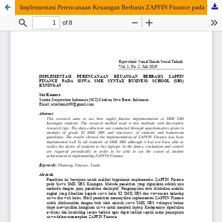
Implementasi Perencanaan Keuangan Berbasis ZAPFIN Finance pada Siswa SMK Syntax Business School (SBS) Kuningan