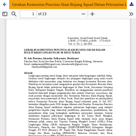
Gerakan Komunitas Pencinta Alam Bujang Squad Dalam Pelestarian Lingkungan Di Desa Terak