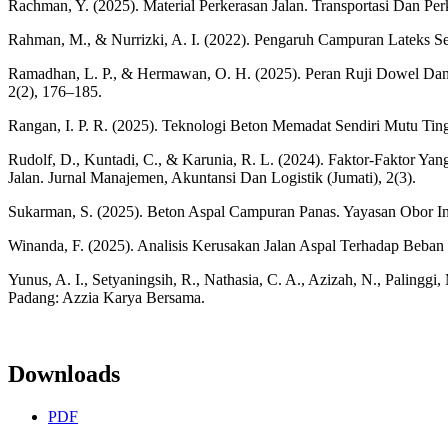
Rachman, Y. (2025). Material Perkerasan Jalan. Transportasi Dan Perk
Rahman, M., & Nurrizki, A. I. (2022). Pengaruh Campuran Lateks Seb
Ramadhan, L. P., & Hermawan, O. H. (2025). Peran Ruji Dowel Dan 
2(2), 176–185.
Rangan, I. P. R. (2025). Teknologi Beton Memadat Sendiri Mutu Tin
Rudolf, D., Kuntadi, C., & Karunia, R. L. (2024). Faktor-Faktor Y
Jalan. Jurnal Manajemen, Akuntansi Dan Logistik (Jumati), 2(3).
Sukarman, S. (2025). Beton Aspal Campuran Panas. Yayasan Obor In
Winanda, F. (2025). Analisis Kerusakan Jalan Aspal Terhadap Beba
Yunus, A. I., Setyaningsih, R., Nathasia, C. A., Azizah, N., Palinggi
Padang: Azzia Karya Bersama.
Downloads
PDF