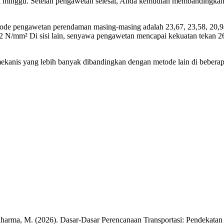
dua minggu. Setelah pengawetan selesai, Anda kemudian membandingka
metode pengawetan perendaman masing-masing adalah 23,67, 23,58, 20,
 N/mm² Di sisi lain, senyawa pengawetan mencapai kekuatan tekan 26
anis yang lebih banyak dibandingkan dengan metode lain di beberap
adharma, M. (2026). Dasar-Dasar Perencanaan Transportasi: Pendekatan