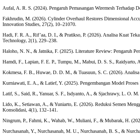
Aufal, A. R. S. (2024). Pengaruh Pemasangan Wiremesh Terhadap 
Fakhrudin, M. (2026). Cylinder Overhaul Restores Dimensional Acc
Innovation Studies, 27(2), 10–21070.
Hadi, F. R. A., Rif’aa, D. I., & Pratikso, P. (2026). Analisa Kuat
Technology, 2(1), 229–238.
Haloho, N. N., & Jatnika, F. (2025). Literature Review: Pengaruh Pe
Hamdi, F., Lapian, F. E. P., Tumpu, M., Mabui, D. S. S., Raidyarto, 
Kokmesa, F. B., Huwae, D. D. M., & Tuasuun, S. C. (2026). Analis
Kurniawati, E. A., & Latief, Y. (2025). Pengembangan Model Proses
Latif, S., Said, R., Yanuar, S. F., Isdyanto, A., & Sjachrawy, L. O. 
Lido, K., Setiawan, A., & Yuniarto, E. (2026). Reduksi Semen Men
Konsolidasi, 4(1), 132–141.
Ningrum, P., Fahmi, K., Wahab, W., Muliani, F., & Mubarak, H. (20
Nurchasanah, Y., Nurchasanah, M. U., Nurchasanah, B. S., & Nurchas