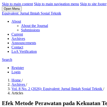
Skip to main content
Skip to main navigation menu
Skip to site footer
Open Menu
Equivalent: Jurnal Ilmiah Sosial Teknik
About
About the Journal
Submissions
Current
Archives
Announcements
Contact
LoA Verification
Search
Register
Login
Home
/
Archives
/
Vol. 8 No. 2 (2026): Equivalent: Jurnal Ilmiah Sosial Teknik
/
Articles
Efek Metode Perawatan pada Kekuatan Te