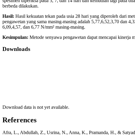
spesimen diperiksa pada 3, 7, dan 14 hari dan kemudian lagi pada 
berbeda dilakukan.
Hasil:
Hasil kekuatan tekan pada usia 28 hari yang diperoleh dari 
pengawetan yang sama masing-masing adalah 5,77,6,52,3,70 dan 4,32
6,09,4,57, dan 6,77 N/mm² masing-masing.
Kesimpulan:
Metode senyawa pengawetan dapat mencapai kinerja mek
Downloads
Download data is not yet available.
References
Afra, L., Abdullah, Z., Usrina, N., Anna, K., Pramanda, H., & Saty