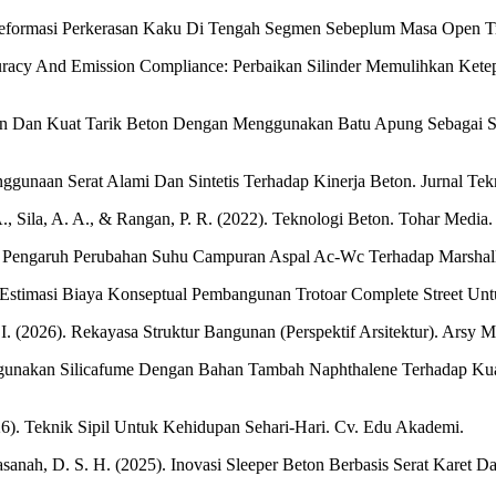
Deformasi Perkerasan Kaku Di Tengah Segmen Sebeplum Masa Open Tr
uracy And Emission Compliance: Perbaikan Silinder Memulihkan Kete
 Tekan Dan Kuat Tarik Beton Dengan Menggunakan Batu Apung Sebagai S
nggunaan Serat Alami Dan Sintetis Terhadap Kinerja Beton. Jurnal Tekn
A., Sila, A. A., & Rangan, P. R. (2022). Teknologi Beton. Tohar Media.
a Pengaruh Perubahan Suhu Campuran Aspal Ac-Wc Terhadap Marshall 
 Estimasi Biaya Konseptual Pembangunan Trotoar Complete Street Untu
M. I. (2026). Rekayasa Struktur Bangunan (Perspektif Arsitektur). Arsy M
ggunakan Silicafume Dengan Bahan Tambah Naphthalene Terhadap Kuat 
26). Teknik Sipil Untuk Kehidupan Sehari-Hari. Cv. Edu Akademi.
anah, D. S. H. (2025). Inovasi Sleeper Beton Berbasis Serat Karet Da