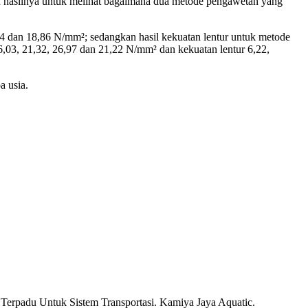
n hasilnya untuk melihat bagaimana dua metode pengawetan yang
94 dan 18,86 N/mm²; sedangkan hasil kekuatan lentur untuk metode
,03, 21,32, 26,97 dan 21,22 N/mm² dan kekuatan lentur 6,22,
a usia.
 Terpadu Untuk Sistem Transportasi. Kamiya Jaya Aquatic.