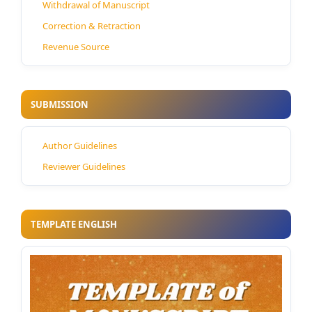
Withdrawal of Manuscript
Correction & Retraction
Revenue Source
SUBMISSION
Author Guidelines
Reviewer Guidelines
TEMPLATE ENGLISH